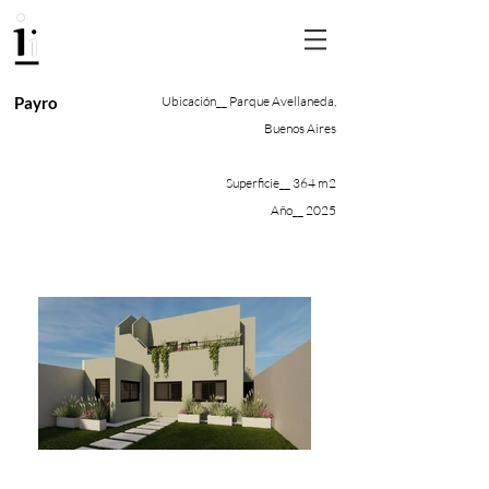
Payro
Ubicación__ Parque Avellaneda,
Buenos Aires
Superficie__ 364 m2
Año__ 2025